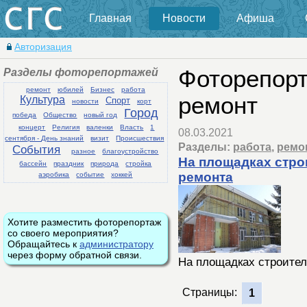
Главная
Новости
Афиша
Авторизация
Разделы фоторепортажей
Фоторепорт
ремонт
юбилей
Бизнес
работа
ремонт
Культура
Спорт
новости
корт
Город
победа
Общество
новый год
концерт
Религия
валенки
Власть
1
08.03.2021
сентября - День знаний
визит
Происшествия
Разделы:
работа
,
ремо
События
разное
благоустройство
На площадках стро
бассейн
праздник
природа
стройка
ремонта
аэробика
событие
хоккей
Хотите разместить фоторепортаж
со своего мероприятия?
Обращайтесь к
администратору
через форму обратной связи.
На площадках строител
Страницы:
1