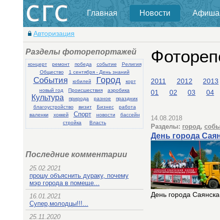
Главная
Новости
Афиша
Авторизация
Разделы фоторепортажей
Фотореп
концерт
ремонт
победа
событие
Религия
Общество
1 сентября - День знаний
События
Город
2011
2012
2013
юбилей
корт
новый год
Происшествия
аэробика
01
02
03
04
Культура
природа
разное
праздник
благоустройство
визит
Бизнес
работа
Спорт
валенки
хоккей
новости
бассейн
14.08.2018
стройка
Власть
Разделы:
город
,
собы
День города Саян
Последние комментарии
25.02.2021
прошу объяснить дураку, почему
мэр города в помеще...
День города Саянска
16.01.2021
Супер,молодцы!!!...
25.11.2020