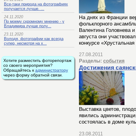
Все-таки природа на фотографиях
получается лучше. ...
На днях из Франции ве
24.11.2020
По моему скромному мнению - у
фольклорного ансамбль
Владимира лучше полу...
Валентина Головнева и
23.11.2020
августа они участвова
Володя, фотографии как всегда
конкурсе «Хрустальная
супер, несмотря на х...
27.08.2011
Хотите разместить фоторепортаж
Разделы:
события
со своего мероприятия?
Достижения саянск
Обращайтесь к
администратору
через форму обратной связи.
Выставка цветов, плод
явились администраци
состоялась в доме кул
23.08.2011