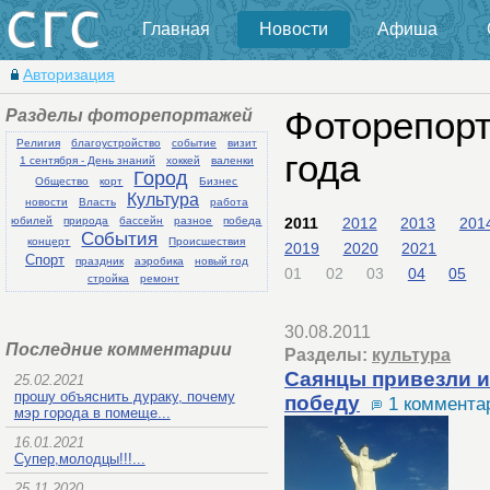
Главная
Новости
Афиша
Авторизация
Разделы фоторепортажей
Фоторепорт
Религия
благоустройство
событие
визит
года
1 сентября - День знаний
хоккей
валенки
Город
Общество
корт
Бизнес
Культура
новости
Власть
работа
2011
2012
2013
201
юбилей
природа
бассейн
разное
победа
События
концерт
Происшествия
2019
2020
2021
Спорт
праздник
аэробика
новый год
01
02
03
04
05
стройка
ремонт
30.08.2011
Последние комментарии
Разделы:
культура
Саянцы привезли 
25.02.2021
прошу объяснить дураку, почему
победу
1 коммента
мэр города в помеще...
16.01.2021
Супер,молодцы!!!...
25.11.2020