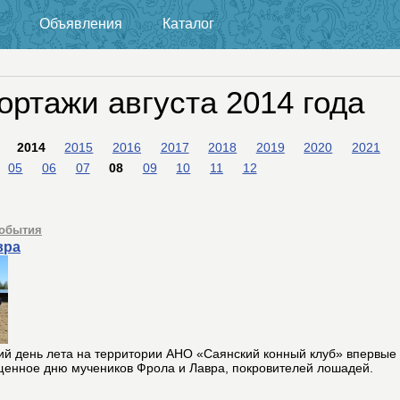
Объявления
Каталог
ортажи августа 2014 года
2014
2015
2016
2017
2018
2019
2020
2021
05
06
07
08
09
10
11
12
обытия
вра
ний день лета на территории АНО «Саянский конный клуб» впервые
щенное дню мучеников Фрола и Лавра, покровителей лошадей.