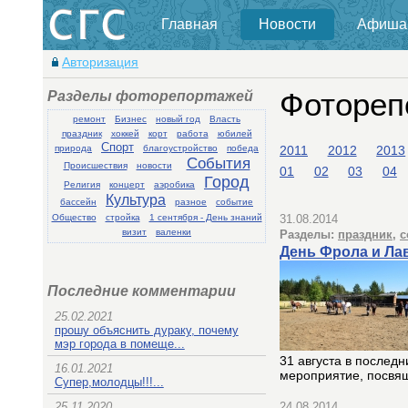
Главная
Новости
Афиша
Авторизация
Разделы фоторепортажей
Фотореп
ремонт
Бизнес
новый год
Власть
праздник
хоккей
корт
работа
юбилей
Спорт
2011
2012
2013
природа
благоустройство
победа
События
Происшествия
новости
01
02
03
04
Город
Религия
концерт
аэробика
Культура
бассейн
разное
событие
31.08.2014
Общество
стройка
1 сентября - День знаний
визит
валенки
Разделы:
праздник
,
с
День Фрола и Ла
Последние комментарии
25.02.2021
прошу объяснить дураку, почему
мэр города в помеще...
31 августа в послед
16.01.2021
мероприятие, посвя
Супер,молодцы!!!...
25.11.2020
24.08.2014