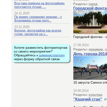
Все-таки природа на фотографиях
Разделы:
город
получается лучше. ...
Городской фонта
24.11.2020
По моему скромному мнению - у
Владимира лучше полу...
23.11.2020
Володя, фотографии как всегда
супер, несмотря на х...
Городской фонтан - 
17.08.2014
Хотите разместить фоторепортаж
Разделы:
праздник
,
с
со своего мероприятия?
День города-2014
Обращайтесь к
администратору
через форму обратной связи.
15 августа Саянск о
10.08.2014
Разделы:
культура
"Казачий стан"