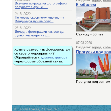
Разделы:
город
,
юби
Все-таки природа на фотографиях
К юбилею
получается лучше. ...
24.11.2020
По моему скромному мнению - у
Владимира лучше полу...
23.11.2020
Володя, фотографии как всегда
Саянску - 50 лет
супер, несмотря на х...
07.08.2020
Разделы:
город
,
собы
Хотите разместить фоторепортаж
Прогулки под зо
со своего мероприятия?
Обращайтесь к
администратору
через форму обратной связи.
Прогулки под зонтом
© Сергей Грачев, 2003–2026 г.