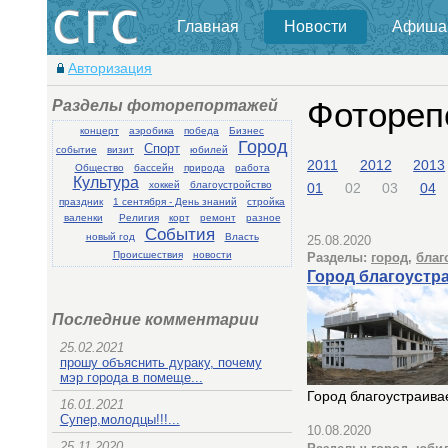
Главная
Новости
Афиша
Авторизация
Разделы фоторепортажей
Фотореп
концерт
аэробика
победа
Бизнес
Город
Спорт
событие
визит
юбилей
2011
2012
2013
Общество
бассейн
природа
работа
Культура
хоккей
благоустройство
01
02
03
04
праздник
1 сентября - День знаний
стройка
валенки
Религия
корт
ремонт
разное
События
новый год
Власть
25.08.2020
Происшествия
новости
Разделы:
город
,
благ
Город благоустр
Последние комментарии
25.02.2021
прошу объяснить дураку, почему
мэр города в помеще...
Город благоустраива
16.01.2021
Супер,молодцы!!!...
10.08.2020
25.11.2020