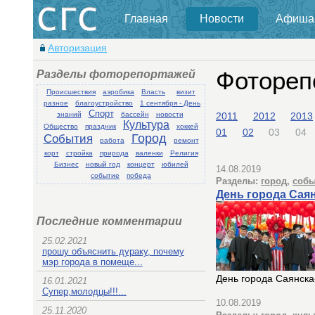
Главная
Новости
Афиша
Авторизация
Разделы фоторепортажей
Фотореп
Происшествия
аэробика
Власть
визит
разное
благоустройство
1 сентября - День
Спорт
2011
2012
2013
знаний
бассейн
новости
Культура
Общество
праздник
хоккей
01
02
03
04
События
Город
работа
ремонт
корт
стройка
природа
валенки
Религия
Бизнес
новый год
концерт
юбилей
14.08.2019
событие
победа
Разделы:
город
,
собы
День города Саян
Последние комментарии
25.02.2021
прошу объяснить дураку, почему
мэр города в помеще...
День города Саянска
16.01.2021
Супер,молодцы!!!...
10.08.2019
25.11.2020