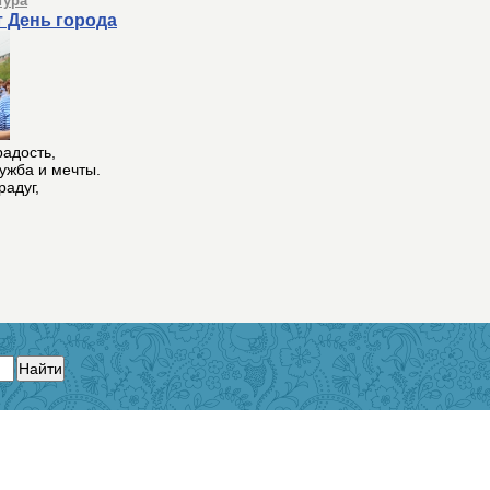
тура
т День города
радость,
ружба и мечты.
радуг,
Найти