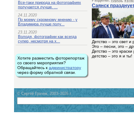
Разделы:
город
,
куль
Все-таки природа на фотографиях
Саянск празднуе
получается лучше. ...
24.11.2020
По моему скромному мнению - у
Владимира лучше полу...
23.11.2020
Володя, фотографии как всегда
супер, несмотря на х...
Детство – это свет и 
Это – песни, это – д
Детство – это краски 
детство – это я и ты!
Хотите разместить фоторепортаж
со своего мероприятия?
Обращайтесь к
администратору
через форму обратной связи.
© Сергей Грачев, 2003–2026 г.