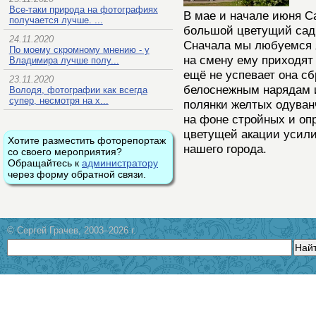
Все-таки природа на фотографиях
В мае и начале июня С
получается лучше. ...
большой цветущий сад
24.11.2020
Сначала мы любуемся я
По моему скромному мнению - у
на смену ему приходят
Владимира лучше полу...
ещё не успевает она сб
23.11.2020
белоснежным нарядам 
Володя, фотографии как всегда
супер, несмотря на х...
полянки желтых одуван
на фоне стройных и оп
цветущей акации усил
Хотите разместить фоторепортаж
нашего города.
со своего мероприятия?
Обращайтесь к
администратору
через форму обратной связи.
© Сергей Грачев, 2003–2026 г.
Най