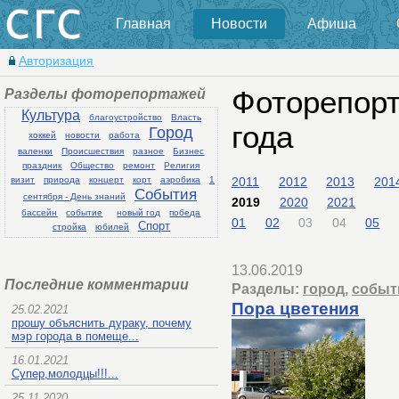
Главная
Новости
Афиша
Авторизация
Разделы фоторепортажей
Фоторепорт
Культура
благоустройство
Власть
года
Город
хоккей
новости
работа
валенки
Происшествия
разное
Бизнес
праздник
Общество
ремонт
Религия
2011
2012
2013
201
визит
природа
концерт
корт
аэробика
1
События
сентября - День знаний
2019
2020
2021
бассейн
событие
новый год
победа
01
02
03
04
05
Спорт
стройка
юбилей
13.06.2019
Последние комментарии
Разделы:
город
,
событ
Пора цветения
25.02.2021
прошу объяснить дураку, почему
мэр города в помеще...
16.01.2021
Супер,молодцы!!!...
25.11.2020